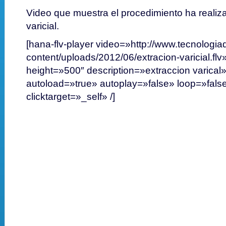
Video que muestra el procedimiento ha realiza
varicial.
[hana-flv-player video=»http://www.tecnologi
content/uploads/2012/06/extracion-varicial.fl
height=»500″ description=»extraccion varical
autoload=»true» autoplay=»false» loop=»fals
clicktarget=»_self» /]