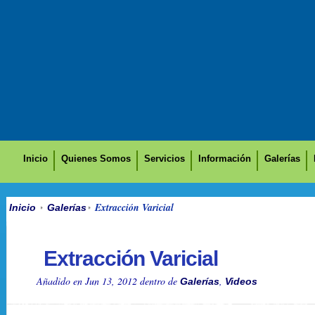
Inicio
Quienes Somos
Servicios
Información
Galerías
Extracción Varicial
Inicio
Galerías
Extracción Varicial
Añadido en Jun 13, 2012 dentro de
,
Galerías
Videos